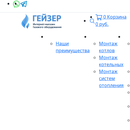
0
Корзина
Поиск
0
руб.
О магазине
Монтаж
Се
Наши
Монтаж
преимущества
котлов
Монтаж
котельных
Монтаж
систем
отопления
Продукция