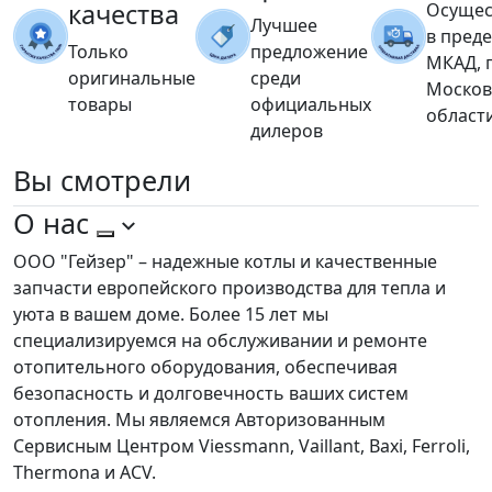
качества
Осущес
Лучшее
в пред
Только
предложение
МКАД, 
оригинальные
среди
Москов
товары
официальных
област
дилеров
Вы
смотрели
О нас
ООО "Гейзер" – надежные котлы и качественные
запчасти европейского производства для тепла и
уюта в вашем доме. Более 15 лет мы
специализируемся на обслуживании и ремонте
отопительного оборудования, обеспечивая
безопасность и долговечность ваших систем
отопления. Мы являемся Авторизованным
Сервисным Центром Viessmann, Vaillant, Baxi, Ferroli,
Thermona и ACV.