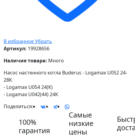
В избранное
Убрать
Артикул:
19928656
Наличие товара:
Много
Насос настенного котла Buderus - Logamax U052 24-
28K
- Logamax U054 24(K)
- Logamax U042(44) 24K
Поделиться:
Самые
Быст
100%
низкие
дост
гарантия
цены