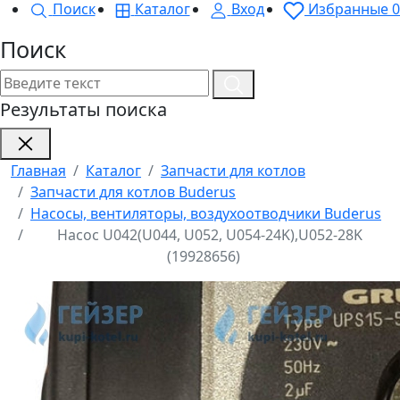
Поиск
Каталог
Вход
Избранные
0
Поиск
Результаты поиска
Главная
Каталог
Запчасти для котлов
Запчасти для котлов Buderus
Насосы, вентиляторы, воздухоотводчики Buderus
Насос U042(U044, U052, U054-24K),U052-28K
(19928656)