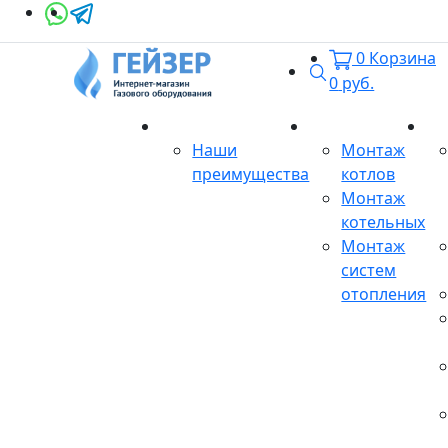
0
Корзина
Поиск
0
руб.
О магазине
Монтаж
Се
Наши
Монтаж
преимущества
котлов
Монтаж
котельных
Монтаж
систем
отопления
Продукция