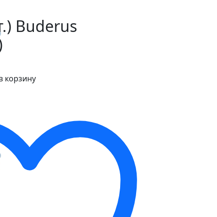
.) Buderus
)
в корзину