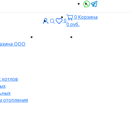
0
Корзина
Вход
Поиск
0
0
руб.
Доставка и
Контакты
газина ООО
оплата
 котлов
ных
ьных
м отопления