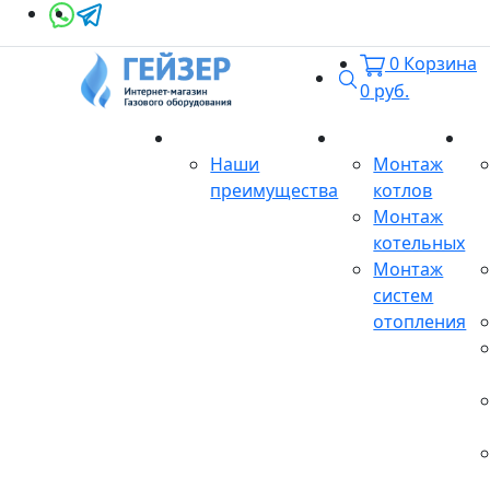
0
Корзина
Поиск
0
руб.
О магазине
Монтаж
Се
Наши
Монтаж
преимущества
котлов
Монтаж
котельных
Монтаж
систем
отопления
Продукция