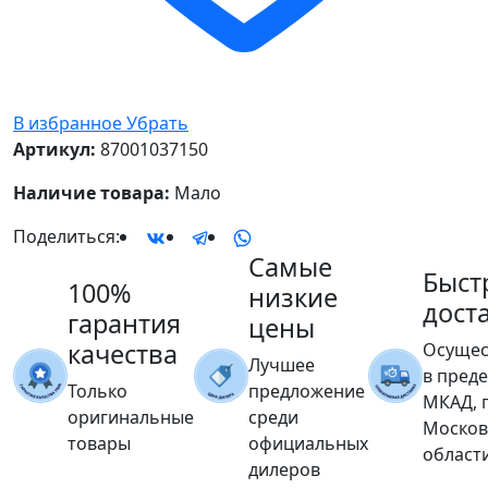
В избранное
Убрать
Артикул:
87001037150
Наличие товара:
Мало
Поделиться:
Самые
Быст
100%
низкие
дост
гарантия
цены
качества
Осущес
Лучшее
в пред
Только
предложение
МКАД, 
оригинальные
среди
Москов
товары
официальных
област
дилеров