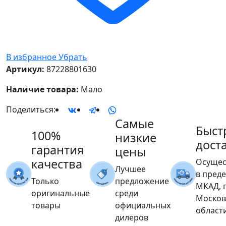
В избранное
Убрать
Артикул:
87228801630
Наличие товара:
Мало
Поделиться:
Самые
Быст
100%
низкие
дост
гарантия
цены
качества
Осущес
Лучшее
в пред
Только
предложение
МКАД, 
оригинальные
среди
Москов
товары
официальных
област
дилеров