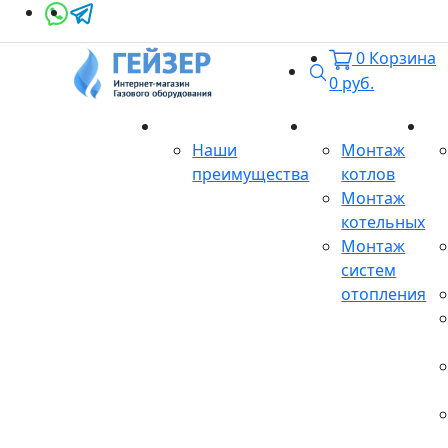
0
Корзина
Поиск
0
руб.
О магазине
Монтаж
Се
Наши
Монтаж
преимущества
котлов
Монтаж
котельных
Монтаж
систем
отопления
Продукция