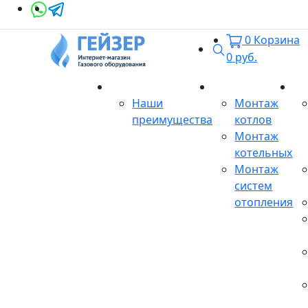
0
Корзина
Поиск
0
руб.
О магазине
Монтаж
Се
Наши
Монтаж
преимущества
котлов
Монтаж
котельных
Монтаж
систем
отопления
Продукция