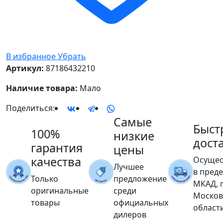
В избранное
Убрать
Артикул:
87186432210
Наличие товара:
Мало
Поделиться:
Самые
Быст
100%
низкие
дост
гарантия
цены
качества
Осущес
Лучшее
в пред
Только
предложение
МКАД, 
оригинальные
среди
Москов
товары
официальных
област
дилеров