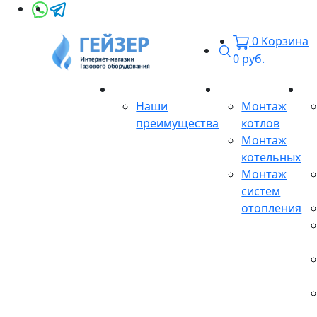
0
Корзина
Поиск
0
руб.
О магазине
Монтаж
Се
Наши
Монтаж
преимущества
котлов
Монтаж
котельных
Монтаж
систем
отопления
Продукция