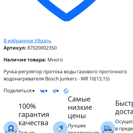
В избранное
Убрать
Артикул:
87020002350
Наличие товара:
Много
Ручка-регулятор протока воды газового проточного
водонагревателя Bosch Junkers - WR 10(13,15)
Поделиться:
Самые
Быст
100%
низкие
дост
гарантия
цены
качества
Осущес
Лучшее
в пред
Только
предложение