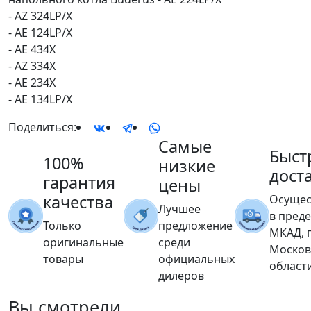
- AZ 324LP/X
- AE 124LP/X
- AE 434X
- AZ 334X
- AE 234X
- AE 134LP/X
Поделиться:
Самые
Быст
100%
низкие
дост
гарантия
цены
качества
Осущес
Лучшее
в пред
Только
предложение
МКАД, 
оригинальные
среди
Москов
товары
официальных
област
дилеров
Вы
смотрели