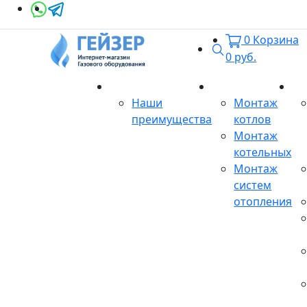
0
Корзина
Поиск
0
руб.
О магазине
Монтаж
Се
Наши
Монтаж
преимущества
котлов
Монтаж
котельных
Монтаж
систем
отопления
Продукция