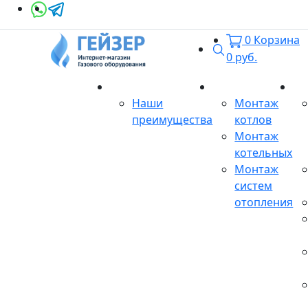
0
Корзина
Поиск
0
руб.
О магазине
Монтаж
Се
Наши
Монтаж
преимущества
котлов
Монтаж
котельных
Монтаж
систем
отопления
Продукция