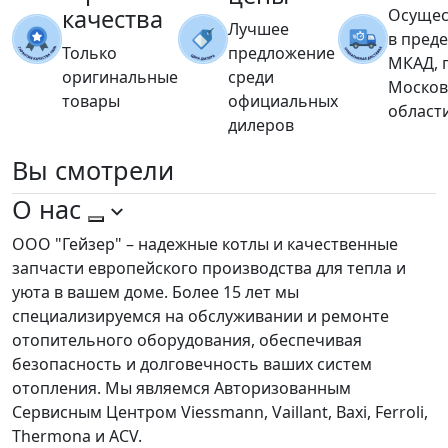
качества
Осущес
Лучшее
в пред
Только
предложение
МКАД, 
оригинальные
среди
Москов
товары
официальных
област
дилеров
Вы
смотрели
О нас
ООО "Гейзер" – надежные котлы и качественные
запчасти европейского производства для тепла и
уюта в вашем доме. Более 15 лет мы
специализируемся на обслуживании и ремонте
отопительного оборудования, обеспечивая
безопасность и долговечность ваших систем
отопления. Мы являемся Авторизованным
Сервисным Центром Viessmann, Vaillant, Baxi, Ferroli,
Thermona и ACV.