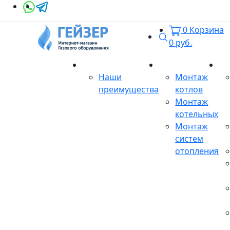
0
Корзина
Поиск
0
руб.
О магазине
Монтаж
Се
Наши
Монтаж
преимущества
котлов
Монтаж
котельных
Монтаж
систем
отопления
Продукция