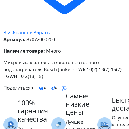
В избранное
Убрать
Артикул:
87072000200
Наличие товара:
Много
Микровыключатель газового проточного
водонагревателя Bosch Junkers - WR 10(2)-13(2)-15(2)
- GWH 10-2(13, 15)
Поделиться:
Самые
Быст
100%
низкие
дост
гарантия
цены
качества
Осущес
Лучшее
в пред
Только
предложение