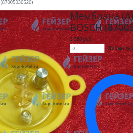
(87005030520)
Мембрана (А)
BOSСH (87005
3 988 руб.
Добавить 