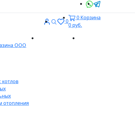
0
Корзина
Вход
Поиск
0
0
руб.
Доставка и
Контакты
газина ООО
оплата
 котлов
ных
ьных
м отопления