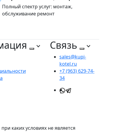
Полный спектр услуг: монтаж,
обслуживание ремонт
мация
Связь
sales@kupi-
kotel.ru
циальности
+7 (963) 629-74-
та
34
при каких условиях не является