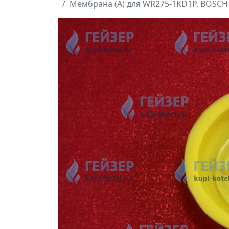
Мембрана (А) для WR275-1KD1P, BOSСH 