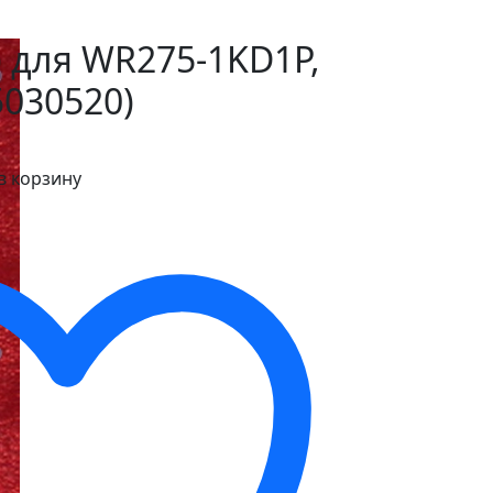
 для WR275-1KD1P,
030520)
в корзину