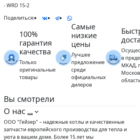
- WRD 15-2
Поделиться:
Самые
Быст
100%
низкие
дост
гарантия
цены
качества
Осущес
Лучшее
в пред
Только
предложение
МКАД, 
оригинальные
среди
Москов
товары
официальных
област
дилеров
Вы
смотрели
О нас
ООО "Гейзер" – надежные котлы и качественные
запчасти европейского производства для тепла и
уюта в вашем доме. Более 15 лет мы