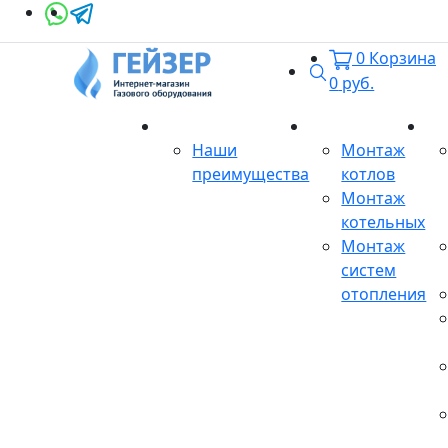
0
Корзина
Поиск
0
руб.
О магазине
Монтаж
Се
Наши
Монтаж
преимущества
котлов
Монтаж
котельных
Монтаж
систем
отопления
Продукция