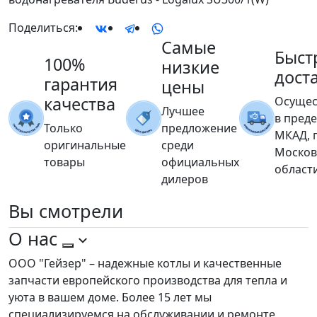
Поделиться:
Самые
Быст
100%
низкие
дост
гарантия
цены
качества
Осущес
Лучшее
в пред
Только
предложение
МКАД, 
оригинальные
среди
Москов
товары
официальных
област
дилеров
Вы
смотрели
О нас
ООО "Гейзер" – надежные котлы и качественные
запчасти европейского производства для тепла и
уюта в вашем доме. Более 15 лет мы
специализируемся на обслуживании и ремонте