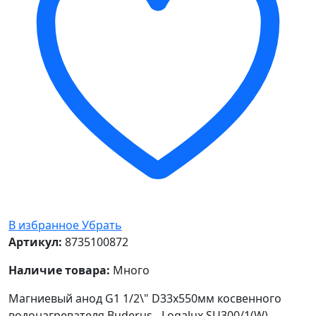
В избранное
Убрать
Артикул:
8735100872
Наличие товара:
Много
Магниевый анод G1 1/2\" D33x550мм косвенного
водонагревателя Buderus - Logalux SU300/1(W)