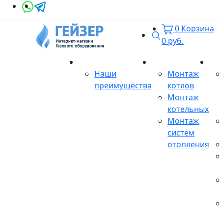
0
Корзина
Поиск
0
руб.
О магазине
Монтаж
Се
Наши
Монтаж
преимущества
котлов
Монтаж
котельных
Монтаж
систем
отопления
Продукция