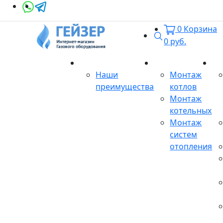
0
Корзина
Поиск
0
руб.
О магазине
Монтаж
Се
Наши
Монтаж
преимущества
котлов
Монтаж
котельных
Монтаж
систем
отопления
Продукция