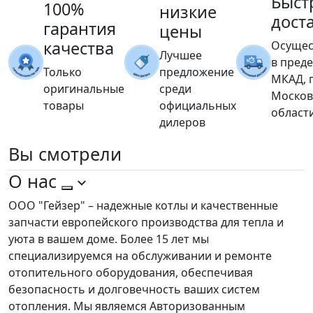
Быст
100%
низкие
дост
гарантия
цены
качества
Осущес
Лучшее
в пред
Только
предложение
МКАД, 
оригинальные
среди
Москов
товары
официальных
област
дилеров
Вы
смотрели
О нас
ООО "Гейзер" – надежные котлы и качественные
запчасти европейского производства для тепла и
уюта в вашем доме. Более 15 лет мы
специализируемся на обслуживании и ремонте
отопительного оборудования, обеспечивая
безопасность и долговечность ваших систем
отопления. Мы являемся Авторизованным