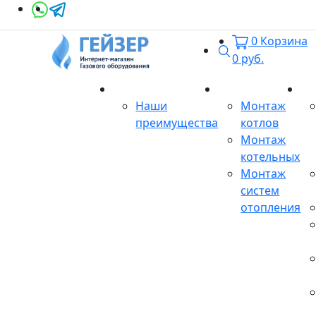
0
Корзина
Поиск
0
руб.
О магазине
Монтаж
Се
Наши
Монтаж
преимущества
котлов
Монтаж
котельных
Монтаж
систем
отопления
Продукция