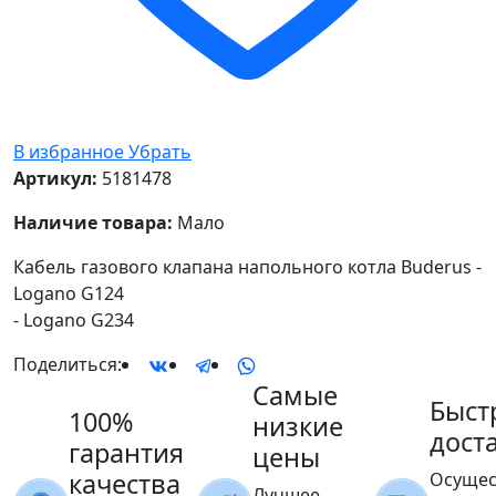
В избранное
Убрать
Артикул:
5181478
Наличие товара:
Мало
Кабель газового клапана напольного котла Buderus -
Logano G124
- Logano G234
Поделиться:
Самые
Быст
100%
низкие
дост
гарантия
цены
качества
Осущес
Лучшее