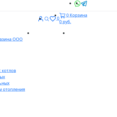
0
Корзина
Вход
Поиск
0
0
руб.
Доставка и
Контакты
газина ООО
оплата
 котлов
ных
ьных
м отопления