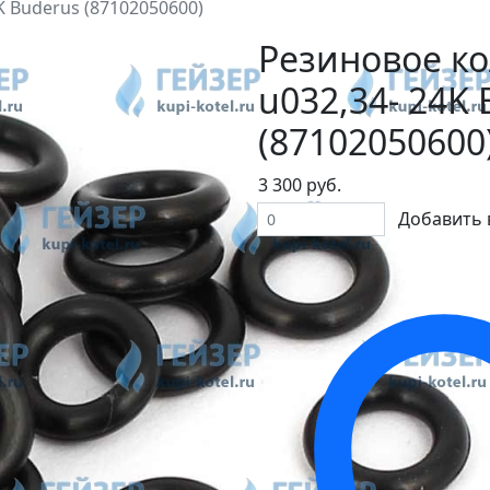
K Buderus (87102050600)
Резиновое к
u032,34- 24K
(87102050600
3 300 руб.
Добавить 