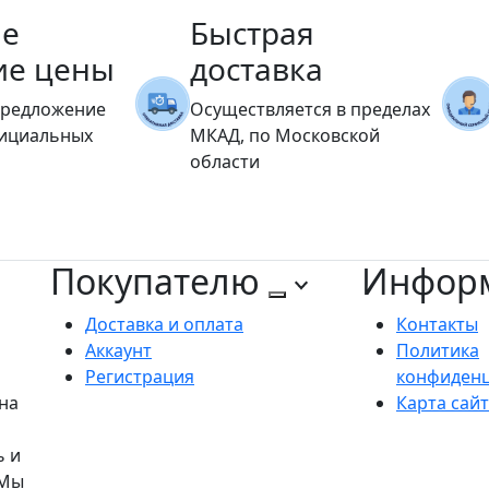
е
Быстрая
ие цены
доставка
предложение
Осуществляется в пределах
фициальных
МКАД, по Московской
области
Покупателю
Инфор
Доставка и оплата
Контакты
Аккаунт
Политика
Регистрация
конфиден
на
Карта сай
ь и
 Мы