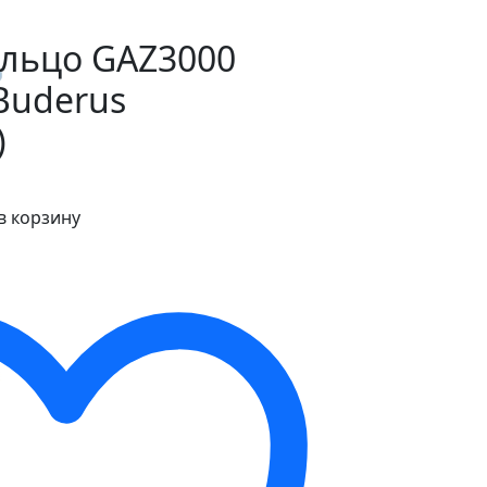
ольцо GAZ3000
 Buderus
)
в корзину