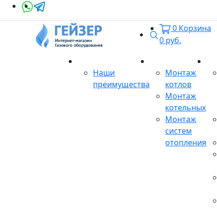
0
Корзина
Поиск
0
руб.
О магазине
Монтаж
Се
Наши
Монтаж
преимущества
котлов
Монтаж
котельных
Монтаж
систем
отопления
Продукция