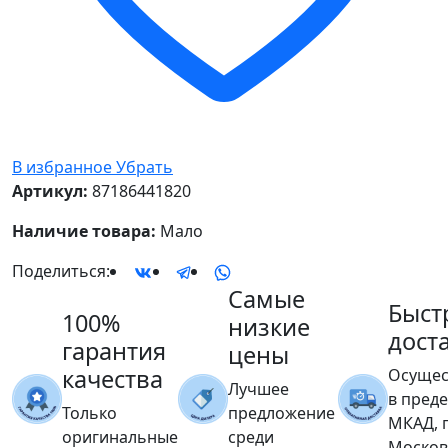
В избранное
Убрать
Артикул:
87186441820
Наличие товара:
Мало
Поделиться:
Самые
Быст
100%
низкие
дост
гарантия
цены
качества
Осущес
Лучшее
в пред
Только
предложение
МКАД, 
оригинальные
среди
Москов