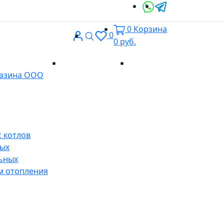
0
Корзина
Вход
Поиск
0
0
руб.
Доставка и
Контакты
газина ООО
оплата
 котлов
ных
ьных
м отопления