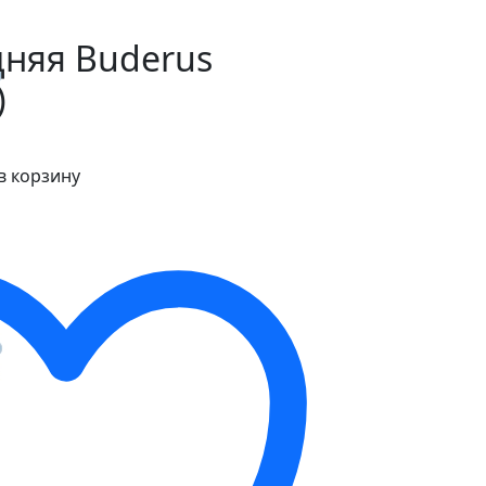
дняя Buderus
)
в корзину