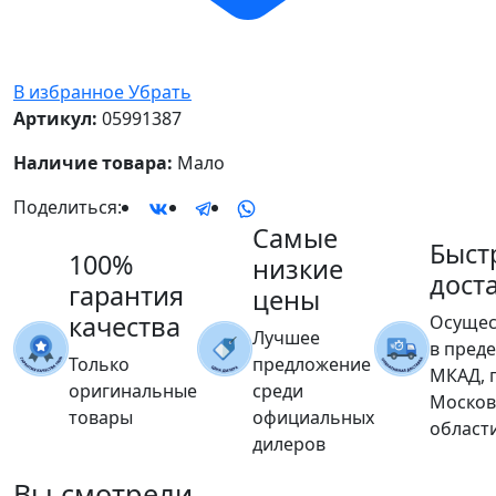
В избранное
Убрать
Артикул:
05991387
Наличие товара:
Мало
Поделиться:
Самые
Быст
100%
низкие
дост
гарантия
цены
качества
Осущес
Лучшее
в пред
Только
предложение
МКАД, 
оригинальные
среди
Москов
товары
официальных
област
дилеров
Вы
смотрели