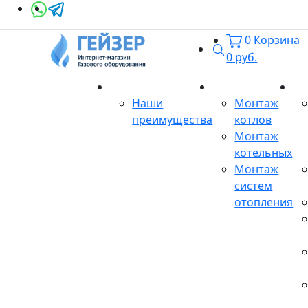
0
Корзина
Поиск
0
руб.
О магазине
Монтаж
Се
Наши
Монтаж
преимущества
котлов
Монтаж
котельных
Монтаж
систем
отопления
Продукция