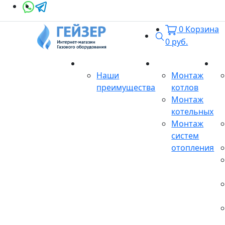
0
Корзина
Поиск
0
руб.
О магазине
Монтаж
Се
Наши
Монтаж
преимущества
котлов
Монтаж
котельных
Монтаж
систем
отопления
Продукция