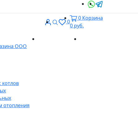
0
Корзина
Вход
Поиск
0
0
руб.
Доставка и
Контакты
газина ООО
оплата
 котлов
ных
ьных
м отопления