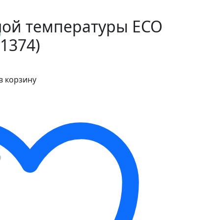
ной температуры ECO
91374)
в корзину