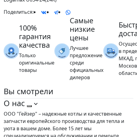
Поделиться:
Самые
Быст
100%
низкие
дост
гарантия
цены
качества
Осущес
Лучшее
в пред
Только
предложение
МКАД, 
оригинальные
среди
Москов
товары
официальных
област
дилеров
Вы
смотрели
О нас
ООО "Гейзер" – надежные котлы и качественные
запчасти европейского производства для тепла и
уюта в вашем доме. Более 15 лет мы
специализируемся на обслуживании и ремонте