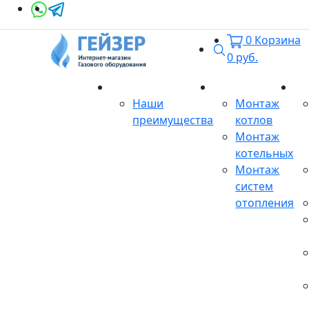
0
Корзина
Поиск
0
руб.
О магазине
Монтаж
Се
Наши
Монтаж
преимущества
котлов
Монтаж
котельных
Монтаж
систем
отопления
Продукция