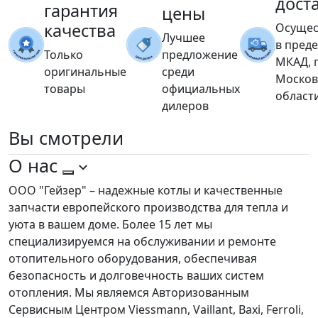
дост
гарантия
цены
качества
Осущес
Лучшее
в пред
Только
предложение
МКАД, 
оригинальные
среди
Москов
товары
официальных
област
дилеров
Вы
смотрели
О нас
ООО "Гейзер" – надежные котлы и качественные
запчасти европейского производства для тепла и
уюта в вашем доме. Более 15 лет мы
специализируемся на обслуживании и ремонте
отопительного оборудования, обеспечивая
безопасность и долговечность ваших систем
отопления. Мы являемся Авторизованным
Сервисным Центром Viessmann, Vaillant, Baxi, Ferroli,