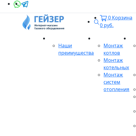
0
Корзина
Поиск
0
руб.
О магазине
Монтаж
Се
Наши
Монтаж
преимущества
котлов
Монтаж
котельных
Монтаж
систем
отопления
Продукция