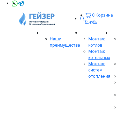
0
Корзина
Поиск
0
руб.
О магазине
Монтаж
Се
Наши
Монтаж
преимущества
котлов
Монтаж
котельных
Монтаж
систем
отопления
Продукция