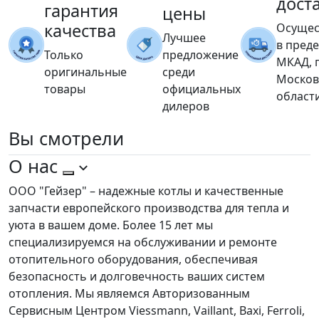
дост
гарантия
цены
качества
Осущес
Лучшее
в пред
Только
предложение
МКАД, 
оригинальные
среди
Москов
товары
официальных
област
дилеров
Вы
смотрели
О нас
ООО "Гейзер" – надежные котлы и качественные
запчасти европейского производства для тепла и
уюта в вашем доме. Более 15 лет мы
специализируемся на обслуживании и ремонте
отопительного оборудования, обеспечивая
безопасность и долговечность ваших систем
отопления. Мы являемся Авторизованным
Сервисным Центром Viessmann, Vaillant, Baxi, Ferroli,