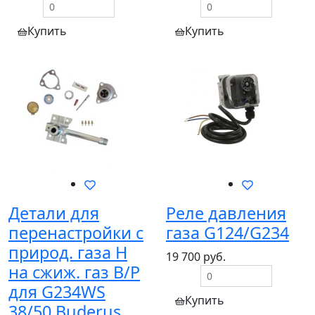
Купить
Купить
Детали для
Реле давления
перенастройки с
газа G124/G234
природ. газа H
19 700 руб.
на сжиж. газ B/P
для G234WS
Купить
38/50 Buderus