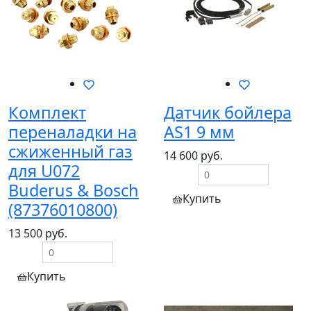
Комплект
Датчик бойлера
переналадки на
AS1 9 мм
сжиженный газ
14 600 руб.
для U072
Buderus & Bosch
Купить
(87376010800)
13 500 руб.
Купить