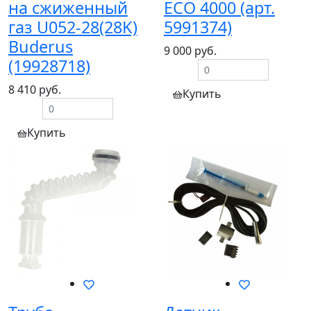
на сжиженный
ECO 4000 (арт.
газ U052-28(28K)
5991374)
Buderus
9 000 руб.
(19928718)
8 410 руб.
Купить
Купить