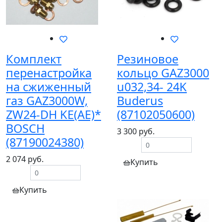
Комплект
Резиновое
перенастройка
кольцо GAZ3000
на сжиженный
u032,34- 24K
газ GAZ3000W,
Buderus
ZW24-DH KE(AE)*
(87102050600)
BOSСH
3 300 руб.
(87190024380)
2 074 руб.
Купить
Купить