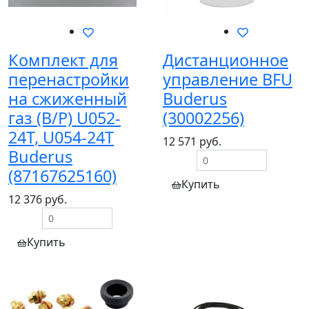
Комплект для
Дистанционное
перенастройки
управление BFU
на сжиженный
Buderus
газ (B/P) U052-
(30002256)
24T, U054-24T
12 571 руб.
Buderus
(87167625160)
Купить
12 376 руб.
Купить