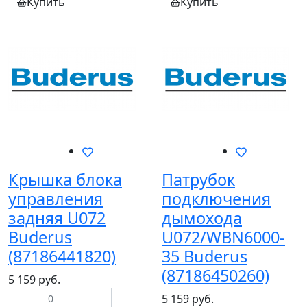
Купить
Купить
Крышка блока
Патрубок
управления
подключения
задняя U072
дымохода
Buderus
U072/WBN6000-
(87186441820)
35 Buderus
(87186450260)
5 159 руб.
5 159 руб.