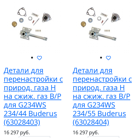
Детали для
Детали для
перенастройки с
перенастройки с
природ. газа H
природ. газа H
на сжиж. газ B/P
на сжиж. газ B/P
для G234WS
для G234WS
234/44 Buderus
234/55 Buderus
(63028403)
(63028404)
16 297 руб.
16 297 руб.