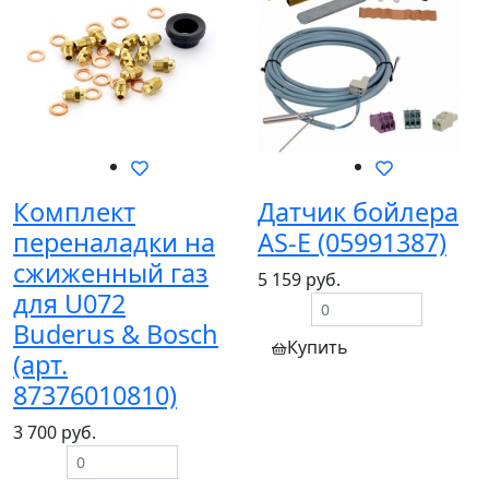
Комплект
Датчик бойлера
переналадки на
AS-E (05991387)
сжиженный газ
5 159 руб.
для U072
Buderus & Bosch
Купить
(арт.
87376010810)
3 700 руб.