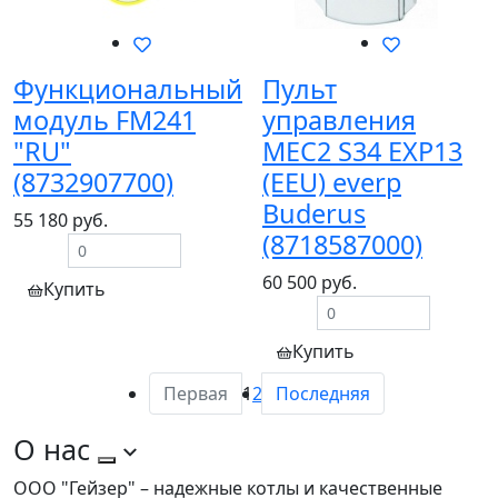
Функциональный
Пульт
модуль FM241
управления
"RU"
MEC2 S34 EXP13
(8732907700)
(EEU) everp
Buderus
55 180 руб.
(8718587000)
60 500 руб.
Купить
Купить
Первая
1
2
Последняя
О нас
ООО "Гейзер" – надежные котлы и качественные