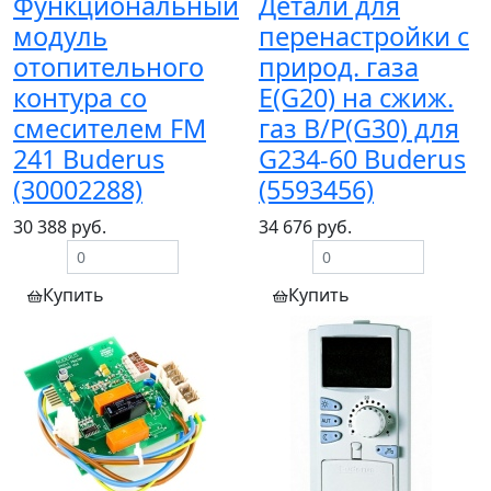
Функциональный
Детали для
модуль
перенастройки с
отопительного
природ. газа
контура со
E(G20) на сжиж.
смесителем FM
газ B/P(G30) для
241 Buderus
G234-60 Buderus
(30002288)
(5593456)
30 388 руб.
34 676 руб.
Купить
Купить