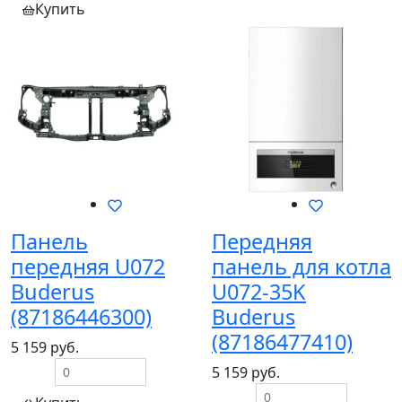
Купить
Панель
Передняя
передняя U072
панель для котла
Buderus
U072-35K
(87186446300)
Buderus
(87186477410)
5 159 руб.
5 159 руб.