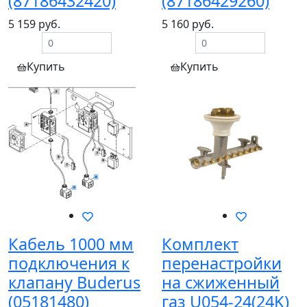
(87186432420)
(87186429260)
5 159 руб.
5 160 руб.
Купить
Купить
Кабель 1000 мм
Комплект
подключения к
перенастройки
клапану Buderus
на сжиженный
(05181480)
газ U054-24(24K)