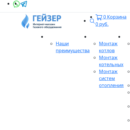
0
Корзина
Поиск
0
руб.
О магазине
Монтаж
Се
Наши
Монтаж
преимущества
котлов
Монтаж
котельных
Монтаж
систем
отопления
Продукция