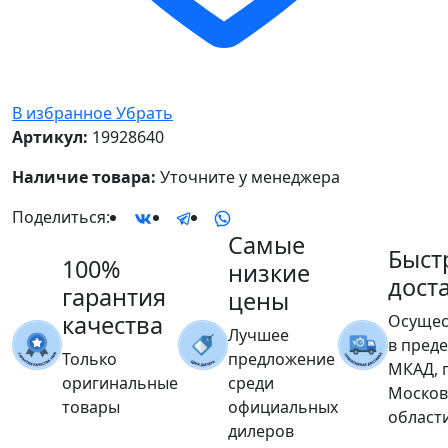
В избранное
Убрать
Артикул:
19928640
Наличие товара:
Уточните у менеджера
Поделиться:
Самые
Быст
100%
низкие
дост
гарантия
цены
качества
Осущес
Лучшее
в пред
Только
предложение
МКАД, 
оригинальные
среди
Москов
товары
официальных
област
дилеров