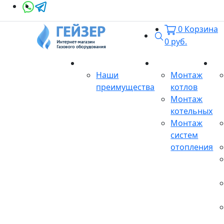
0
Корзина
Поиск
0
руб.
О магазине
Монтаж
Се
Наши
Монтаж
преимущества
котлов
Монтаж
котельных
Монтаж
систем
отопления
Продукция