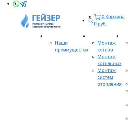
0
Корзина
Поиск
0
руб.
О магазине
Монтаж
Се
Наши
Монтаж
преимущества
котлов
Монтаж
котельных
Монтаж
систем
отопления
Продукция