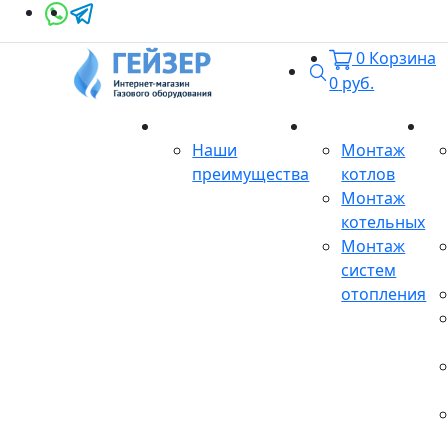
0
Корзина
Поиск
0
руб.
О магазине
Монтаж
Се
Наши
Монтаж
преимущества
котлов
Монтаж
котельных
Монтаж
систем
отопления
Продукция