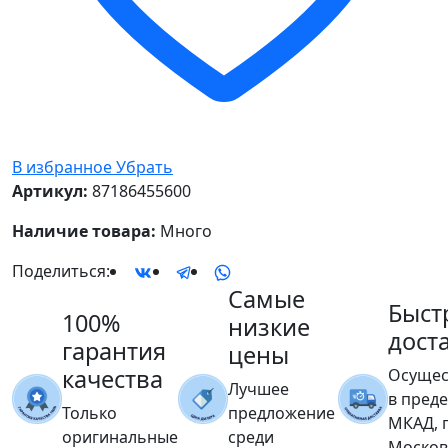
В избранное
Убрать
Артикул:
87186455600
Наличие товара:
Много
Поделиться:
Самые
Быст
100%
низкие
дост
гарантия
цены
качества
Осущес
Лучшее
в пред
Только
предложение
МКАД, 
оригинальные
среди
Москов