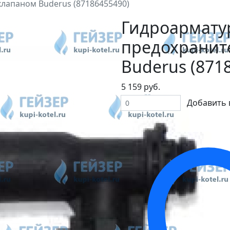
лапаном Buderus (87186455490)
Гидроармату
предохранит
Buderus (871
5 159 руб.
Добавить 