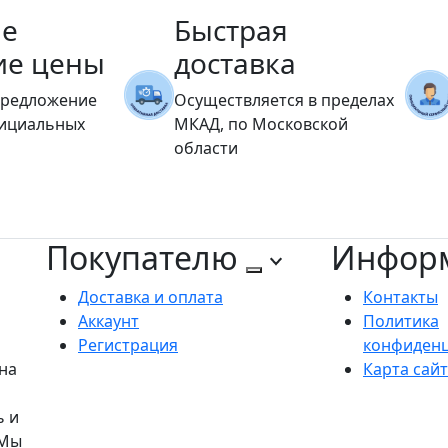
е
Быстрая
ие цены
доставка
предложение
Осуществляется в пределах
фициальных
МКАД, по Московской
области
Покупателю
Инфор
Доставка и оплата
Контакты
Аккаунт
Политика
Регистрация
конфиден
на
Карта сай
ь и
 Мы