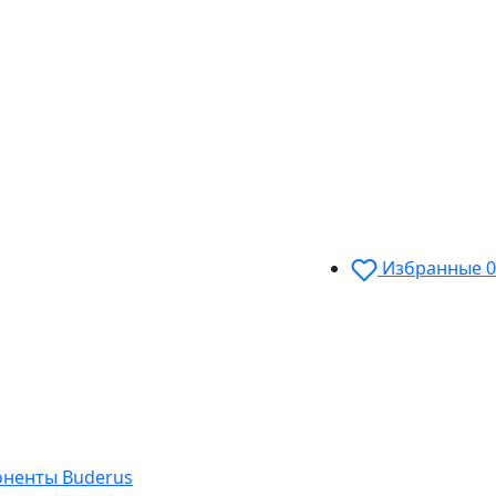
Избранные
0
оненты Buderus