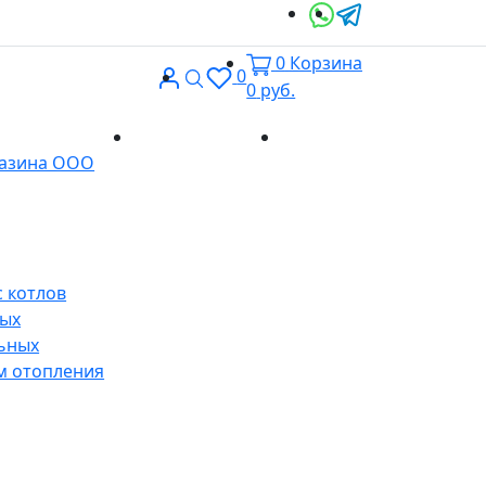
0
Корзина
Вход
Поиск
0
0
руб.
Доставка и
Контакты
газина ООО
оплата
 котлов
ных
ьных
м отопления