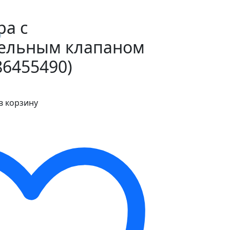
ра с
ельным клапаном
86455490)
в корзину