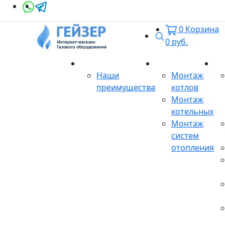
0
Корзина
Поиск
0
руб.
О магазине
Монтаж
Се
Наши
Монтаж
преимущества
котлов
Монтаж
котельных
Монтаж
систем
отопления
Продукция