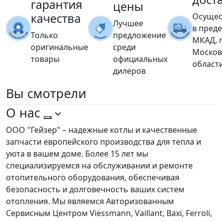
гарантия
цены
качества
Осущес
Лучшее
в пред
Только
предложение
МКАД, 
оригинальные
среди
Москов
товары
официальных
област
дилеров
Вы
смотрели
О нас
ООО "Гейзер" – надежные котлы и качественные
запчасти европейского производства для тепла и
уюта в вашем доме. Более 15 лет мы
специализируемся на обслуживании и ремонте
отопительного оборудования, обеспечивая
безопасность и долговечность ваших систем
отопления. Мы являемся Авторизованным
Сервисным Центром Viessmann, Vaillant, Baxi, Ferroli,