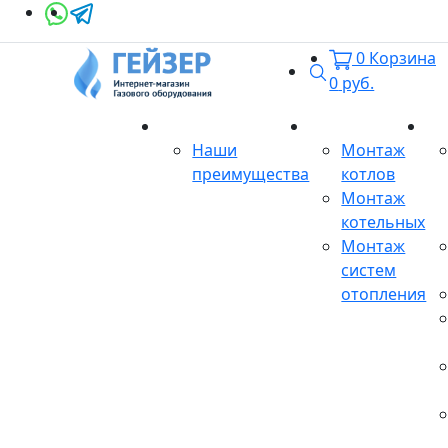
0
Корзина
Поиск
0
руб.
О магазине
Монтаж
Се
Наши
Монтаж
преимущества
котлов
Монтаж
котельных
Монтаж
систем
отопления
Продукция