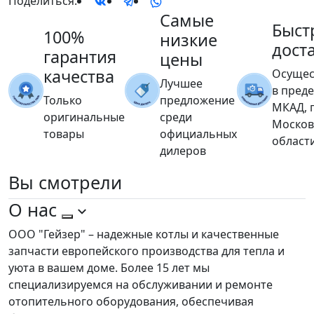
Поделиться:
Самые
Быст
100%
низкие
дост
гарантия
цены
качества
Осущес
Лучшее
в пред
Только
предложение
МКАД, 
оригинальные
среди
Москов
товары
официальных
област
дилеров
Вы
смотрели
О нас
ООО "Гейзер" – надежные котлы и качественные
запчасти европейского производства для тепла и
уюта в вашем доме. Более 15 лет мы
специализируемся на обслуживании и ремонте
отопительного оборудования, обеспечивая