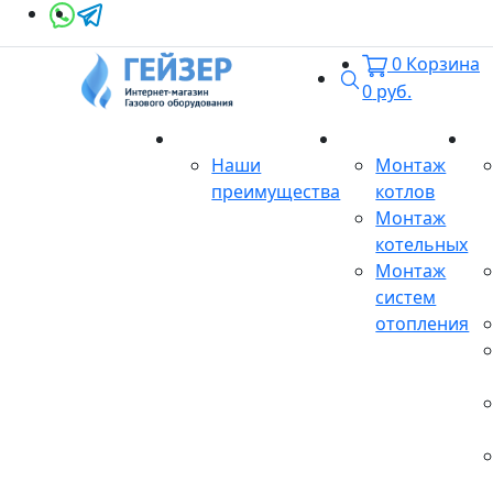
0
Корзина
Поиск
0
руб.
О магазине
Монтаж
Се
Наши
Монтаж
преимущества
котлов
Монтаж
котельных
Монтаж
систем
отопления
Продукция