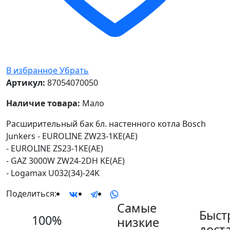
В избранное
Убрать
Артикул:
87054070050
Наличие товара:
Мало
Расширительный бак 6л. настенного котла Bosch
Junkers - EUROLINE ZW23-1KE(AE)
- EUROLINE ZS23-1KE(AE)
- GAZ 3000W ZW24-2DH KE(AE)
- Logamax U032(34)-24K
Поделиться:
Самые
Быст
100%
низкие
дост