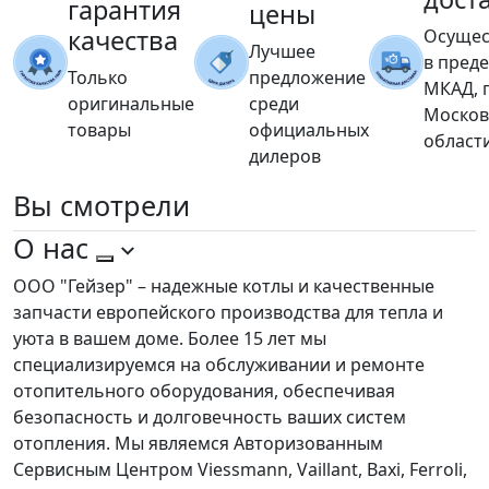
гарантия
цены
качества
Осущес
Лучшее
в пред
Только
предложение
МКАД, 
оригинальные
среди
Москов
товары
официальных
област
дилеров
Вы
смотрели
О нас
ООО "Гейзер" – надежные котлы и качественные
запчасти европейского производства для тепла и
уюта в вашем доме. Более 15 лет мы
специализируемся на обслуживании и ремонте
отопительного оборудования, обеспечивая
безопасность и долговечность ваших систем
отопления. Мы являемся Авторизованным
Сервисным Центром Viessmann, Vaillant, Baxi, Ferroli,