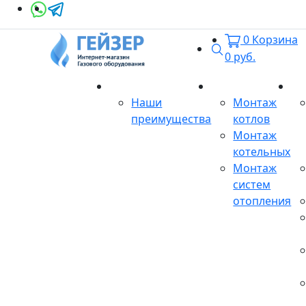
0
Корзина
Поиск
0
руб.
О магазине
Монтаж
Се
Наши
Монтаж
преимущества
котлов
Монтаж
котельных
Монтаж
систем
отопления
Продукция