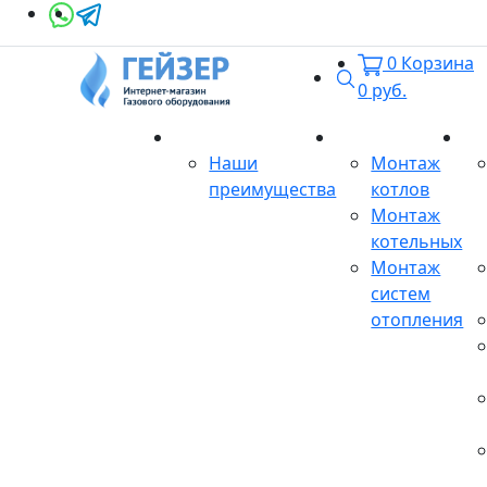
0
Корзина
Поиск
0
руб.
О магазине
Монтаж
Се
Наши
Монтаж
преимущества
котлов
Монтаж
котельных
Монтаж
систем
отопления
Продукция