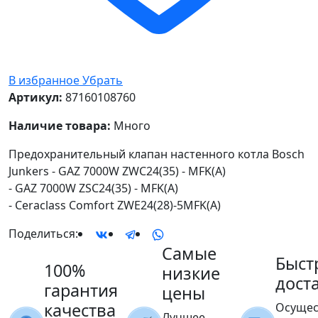
В избранное
Убрать
Артикул:
87160108760
Наличие товара:
Много
Предохранительный клапан настенного котла Bosch
Junkers - GAZ 7000W ZWC24(35) - MFK(A)
- GAZ 7000W ZSC24(35) - MFK(A)
- Ceraclass Comfort ZWE24(28)-5MFK(A)
Поделиться:
Самые
Быст
100%
низкие
дост
гарантия
цены
качества
Осущес
Лучшее