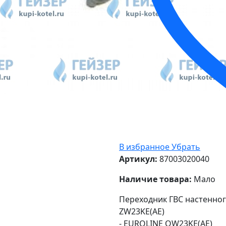
В избранное
Убрать
Артикул:
87003020040
Наличие товара:
Мало
Переходник ГВС настенного
ZW23KE(AE)
- EUROLINE OW23KE(AE)