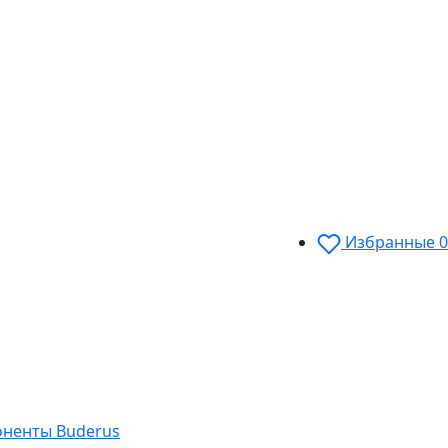
Избранные
0
оненты Buderus