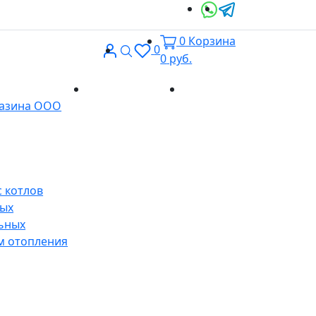
0
Корзина
Вход
Поиск
0
0
руб.
Доставка и
Контакты
газина ООО
оплата
 котлов
ных
ьных
м отопления