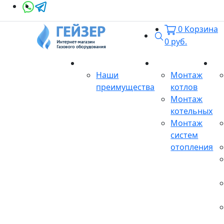
0
Корзина
Поиск
0
руб.
О магазине
Монтаж
Се
Наши
Монтаж
преимущества
котлов
Монтаж
котельных
Монтаж
систем
отопления
Продукция