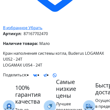
В избранное
Убрать
Артикул:
87167702470
Наличие товара:
Мало
Кран наполнения системы котла, Buderus LOGAMAX
U052 - 24T
LOGAMAX U054 - 24T
Поделиться:
Самые
Быст
100%
низкие
дост
гарантия
цены
качества
Осущес
Лучшее
в пред
Только
предложение