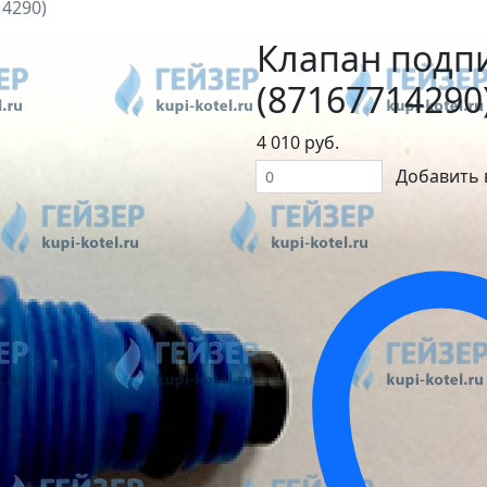
4290)
Клапан подп
(87167714290
4 010 руб.
Добавить 