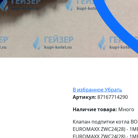
В избранное
Убрать
Артикул:
87167714290
Наличие товара:
Много
Клапан подпитки котла B
EUROMAXX ZWC24(28) - 1M
EUROMAXX ZWC24(28) - 1M