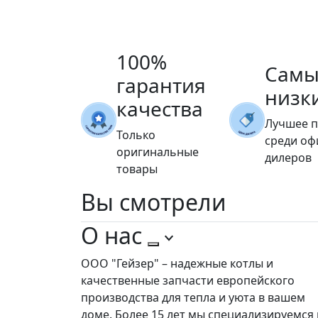
100%
Самы
гарантия
низк
качества
Лучшее 
Только
среди о
оригинальные
дилеров
товары
Вы
смотрели
О нас
ООО "Гейзер" – надежные котлы и
качественные запчасти европейского
производства для тепла и уюта в вашем
доме. Более 15 лет мы специализируемся 