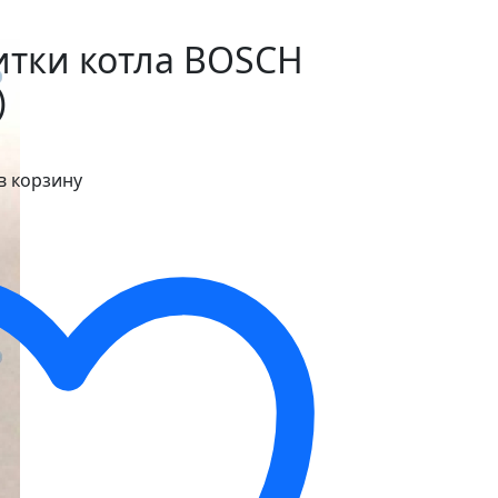
итки котла BOSСH
)
в корзину