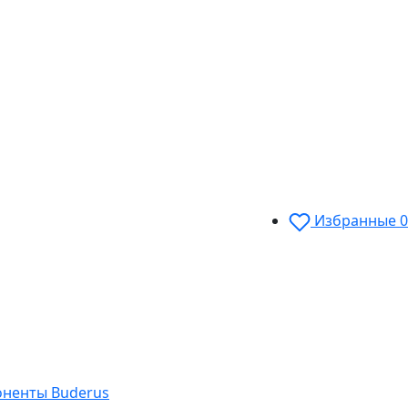
Избранные
0
оненты Buderus