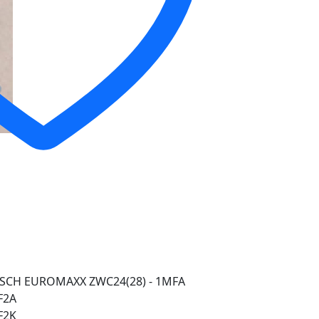
OSСH EUROMAXX ZWC24(28) - 1MFA
F2A
F2K