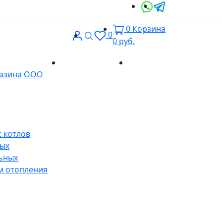
0
Корзина
Вход
Поиск
0
0
руб.
Доставка и
Контакты
газина ООО
оплата
 котлов
ных
ьных
м отопления