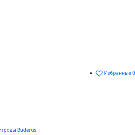
Избранные
0
ектроды Buderus