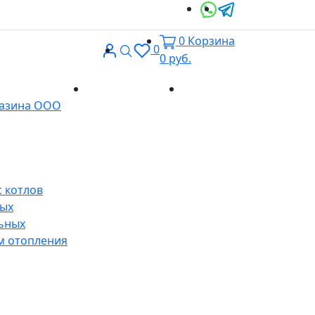
0
Корзина
Вход
Поиск
0
0
руб.
Доставка и
Контакты
газина ООО
оплата
 котлов
ных
ьных
м отопления