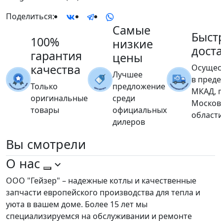
Поделиться:
Самые
Быст
100%
низкие
дост
гарантия
цены
качества
Осущес
Лучшее
в пред
Только
предложение
МКАД, 
оригинальные
среди
Москов
товары
официальных
област
дилеров
Вы
смотрели
О нас
ООО "Гейзер" – надежные котлы и качественные
запчасти европейского производства для тепла и
уюта в вашем доме. Более 15 лет мы
специализируемся на обслуживании и ремонте