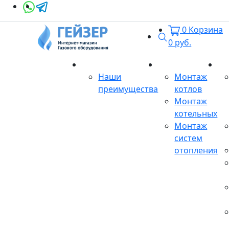
0
Корзина
Поиск
0
руб.
О магазине
Монтаж
Се
Наши
Монтаж
преимущества
котлов
Монтаж
котельных
Монтаж
систем
отопления
Продукция