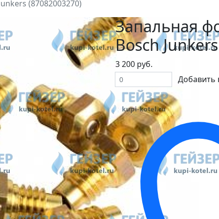
Junkers (87082003270)
Запальная фор
Bosch Junkers
3 200 руб.
Добавить 