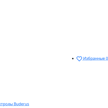
Избранные
0
ектроды Buderus