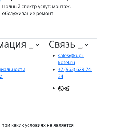
Полный спектр услуг: монтаж,
обслуживание ремонт
мация
Связь
sales@kupi-
kotel.ru
циальности
+7 (963) 629-74-
та
34
при каких условиях не является