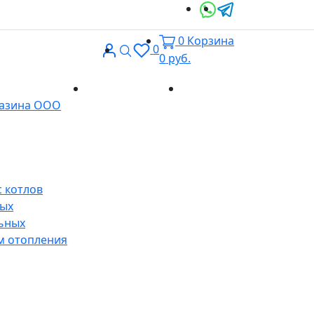
0
Корзина
Вход
Поиск
0
0
руб.
Доставка и
Контакты
газина ООО
оплата
 котлов
ных
ьных
м отопления