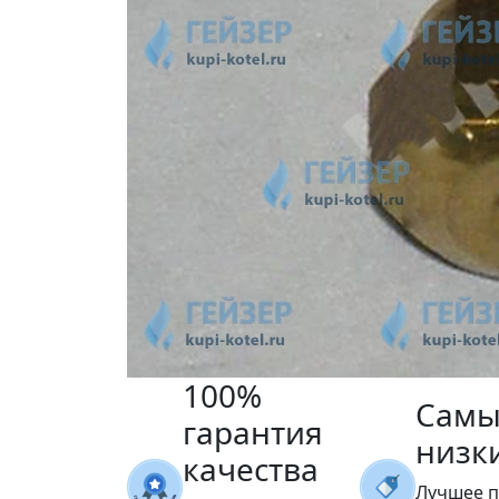
100%
Самы
гарантия
низк
качества
Лучшее 