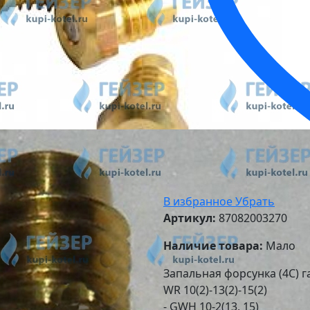
В избранное
Убрать
Артикул:
87082003270
Наличие товара:
Мало
Запальная форсунка (4С) г
WR 10(2)-13(2)-15(2)
- GWH 10-2(13, 15)