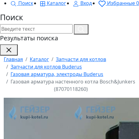
Поиск
Каталог
Вход
Избранные
0
Поиск
Результаты поиска
Главная
Каталог
Запчасти для котлов
Запчасти для котлов Buderus
Газовая арматура, электроды Buderus
Газовая арматура настенного котла Bosch&Junkers
(87070118260)