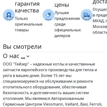
дост
гарантия
цены
качества
Осущес
Лучшее
в пред
Только
предложение
МКАД, 
оригинальные
среди
Москов
товары
официальных
област
дилеров
Вы
смотрели
О нас
ООО "Гейзер" – надежные котлы и качественные
запчасти европейского производства для тепла и
уюта в вашем доме. Более 15 лет мы
специализируемся на обслуживании и ремонте
отопительного оборудования, обеспечивая
безопасность и долговечность ваших систем
отопления. Мы являемся Авторизованным
Сервисным Центром Viessmann, Vaillant, Baxi, Ferroli,