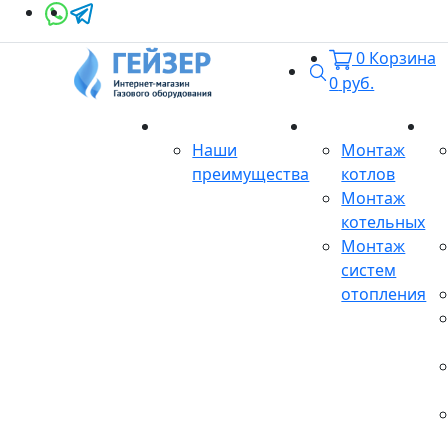
0
Корзина
Поиск
0
руб.
О магазине
Монтаж
Се
Наши
Монтаж
преимущества
котлов
Монтаж
котельных
Монтаж
систем
отопления
Продукция