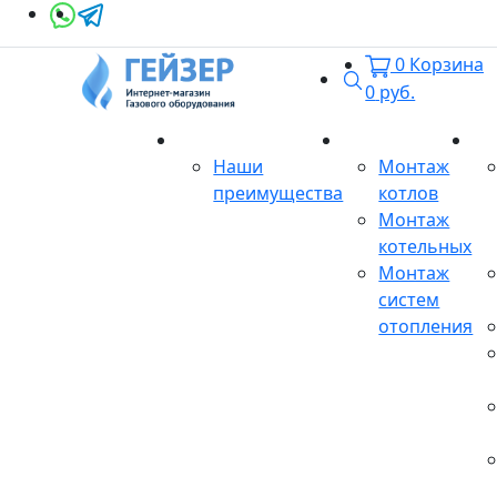
0
Корзина
Поиск
0
руб.
О магазине
Монтаж
Се
Наши
Монтаж
преимущества
котлов
Монтаж
котельных
Монтаж
систем
отопления
Продукция