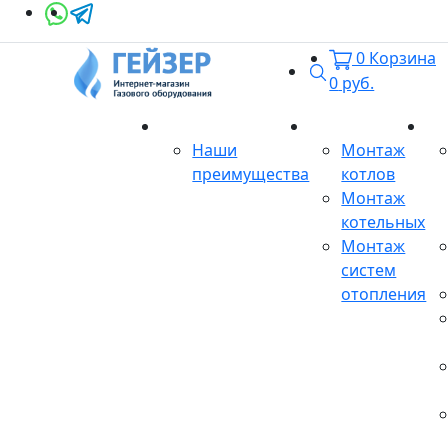
0
Корзина
Поиск
0
руб.
О магазине
Монтаж
Се
Наши
Монтаж
преимущества
котлов
Монтаж
котельных
Монтаж
систем
отопления
Продукция