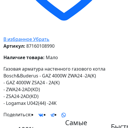
В избранное
Убрать
Артикул:
87160108990
Наличие товара:
Мало
Газовая арматура настенного газового котла
Bosch&Buderus - GAZ 4000W ZWA24 -2A(K)
- GAZ 4000W ZSA24 - 2A(K)
- ZWA24-2AD(KD)
- ZSA24-2AD(KD)
- Logamax U042(44) -24K
Поделиться:
Самые
Быст