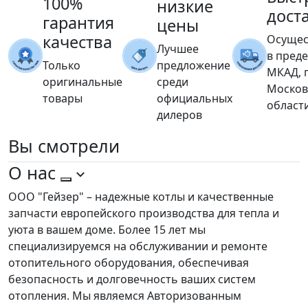
100%
низкие
дост
гарантия
цены
качества
Осущес
Лучшее
в пред
Только
предложение
МКАД, 
оригинальные
среди
Москов
товары
официальных
област
дилеров
Вы
смотрели
О нас
ООО "Гейзер" – надежные котлы и качественные
запчасти европейского производства для тепла и
уюта в вашем доме. Более 15 лет мы
специализируемся на обслуживании и ремонте
отопительного оборудования, обеспечивая
безопасность и долговечность ваших систем
отопления. Мы являемся Авторизованным