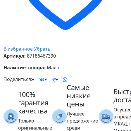
В избранное
Убрать
Артикул:
87186467390
Наличие товара:
Мало
Поделиться:
Самые
Быст
100%
низкие
дост
гарантия
цены
качества
Осущес
Лучшее
в пред
Только
предложение
МКАД, 
оригинальные
среди
Москов