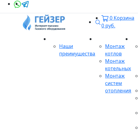
0
Корзина
Поиск
0
руб.
О магазине
Монтаж
Се
Наши
Монтаж
преимущества
котлов
Монтаж
котельных
Монтаж
систем
отопления
Продукция