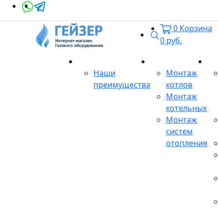
0
Корзина
Поиск
0
руб.
О магазине
Монтаж
Се
Наши
Монтаж
преимущества
котлов
Монтаж
котельных
Монтаж
систем
отопления
Продукция