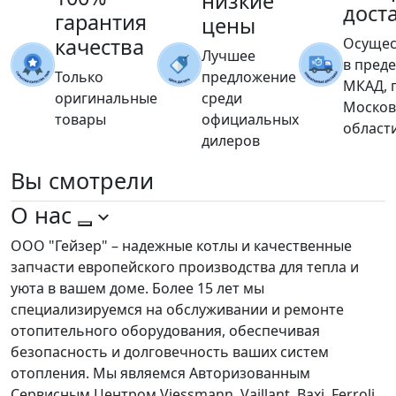
низкие
дост
гарантия
цены
качества
Осущес
Лучшее
в пред
Только
предложение
МКАД, 
оригинальные
среди
Москов
товары
официальных
област
дилеров
Вы
смотрели
О нас
ООО "Гейзер" – надежные котлы и качественные
запчасти европейского производства для тепла и
уюта в вашем доме. Более 15 лет мы
специализируемся на обслуживании и ремонте
отопительного оборудования, обеспечивая
безопасность и долговечность ваших систем
отопления. Мы являемся Авторизованным
Сервисным Центром Viessmann, Vaillant, Baxi, Ferroli,