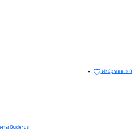
Избранные
0
нты Buderus