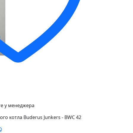
е у менеджера
го котла Buderus Junkers - BWC 42