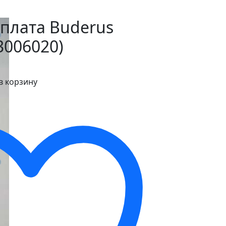
плата Buderus
3006020)
в корзину