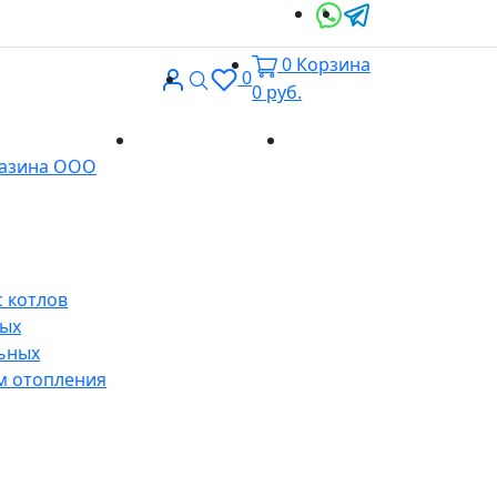
0
Корзина
Вход
Поиск
0
0
руб.
Доставка и
Контакты
газина ООО
оплата
 котлов
ных
ьных
м отопления