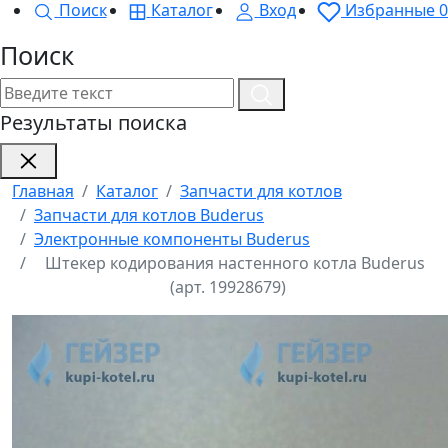
Поиск
Каталог
Вход
Избранные
0
Поиск
Результаты поиска
Главная
Каталог
Запчасти для котлов
Запчасти для котлов Buderus
Электронные компоненты Buderus
Штекер кодирования настенного котла Buderus
(арт. 19928679)