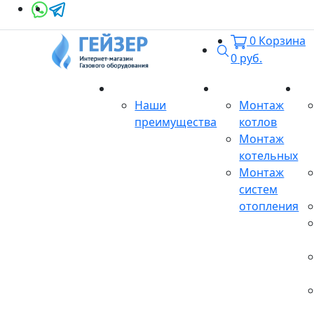
0
Корзина
Поиск
0
руб.
О магазине
Монтаж
Се
Наши
Монтаж
преимущества
котлов
Монтаж
котельных
Монтаж
систем
отопления
Продукция