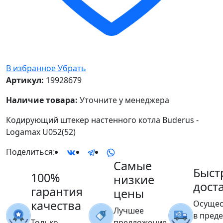
В избранное
Убрать
Артикул:
19928679
Наличие товара:
Уточните у менеджера
Кодирующий штекер настенного котла Buderus -
Logamax U052(52)
Поделиться:
Самые
Быст
100%
низкие
дост
гарантия
цены
качества
Осущес
Лучшее
в пред
Только
предложение