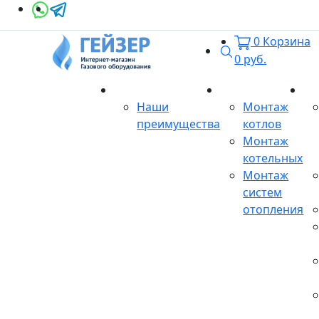
0
Корзина
Поиск
0
руб.
О магазине
Монтаж
Се
Наши
Монтаж
преимущества
котлов
Монтаж
котельных
Монтаж
систем
отопления
Продукция