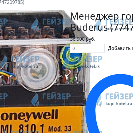
747209785)
Менеджер го
Buderus (774
36 500 руб.
Добавить 