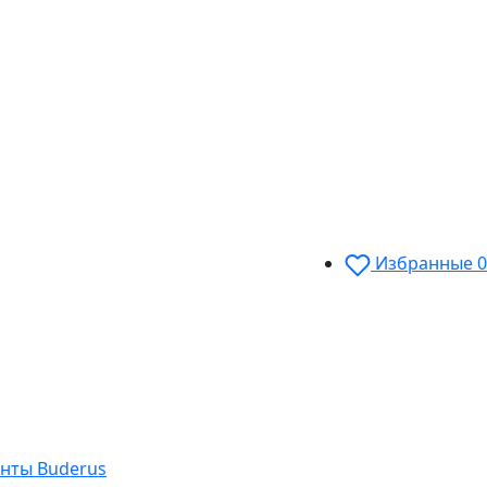
Избранные
0
нты Buderus