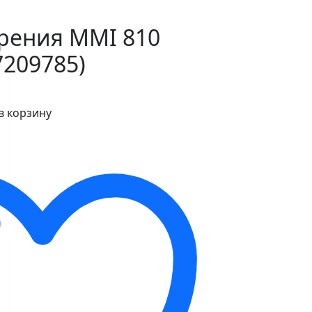
рения MMI 810
7209785)
в корзину