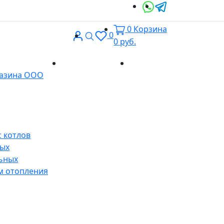
0
Корзина
Вход
Поиск
0
0
руб.
Доставка и
Контакты
газина ООО
оплата
 котлов
ных
ьных
м отопления