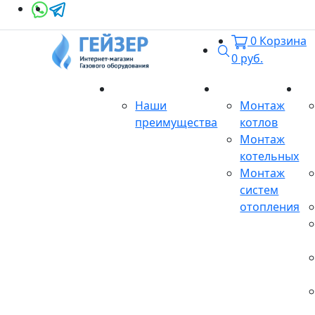
0
Корзина
Поиск
0
руб.
О магазине
Монтаж
Се
Наши
Монтаж
преимущества
котлов
Монтаж
котельных
Монтаж
систем
отопления
Продукция