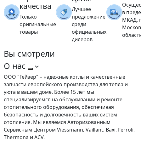
качества
Осущес
Лучшее
в пред
Только
предложение
МКАД, 
оригинальные
среди
Москов
товары
официальных
област
дилеров
Вы
смотрели
О нас
ООО "Гейзер" – надежные котлы и качественные
запчасти европейского производства для тепла и
уюта в вашем доме. Более 15 лет мы
специализируемся на обслуживании и ремонте
отопительного оборудования, обеспечивая
безопасность и долговечность ваших систем
отопления. Мы являемся Авторизованным
Сервисным Центром Viessmann, Vaillant, Baxi, Ferroli,
Thermona и ACV.